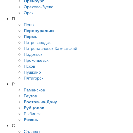
Оренбург
Орехово-Зуево
Орск
П
Пенза
Первоуральск
Пермь
Петрозаводск
Петропавловск-Камчатский
Подольск
Прокопьевск
Псков
Пушкино
Пятигорск
Р
Раменское
Реутов
Ростов-на-Дону
Рубцовск
Рыбинск
Рязань
С
Салават