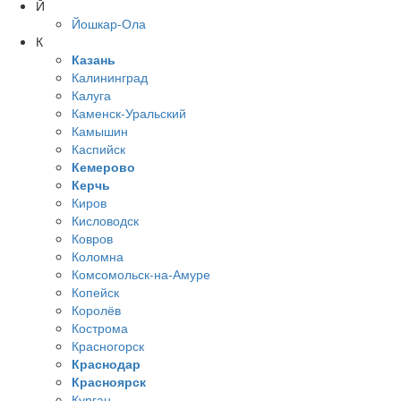
Й
Йошкар-Ола
К
Казань
Калининград
Калуга
Каменск-Уральский
Камышин
Каспийск
Кемерово
Керчь
Киров
Кисловодск
Ковров
Коломна
Комсомольск-на-Амуре
Копейск
Королёв
Кострома
Красногорск
Краснодар
Красноярск
Курган