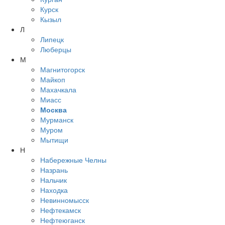
Курск
Кызыл
Л
Липецк
Люберцы
М
Магнитогорск
Майкоп
Махачкала
Миасс
Москва
Мурманск
Муром
Мытищи
Н
Набережные Челны
Назрань
Нальчик
Находка
Невинномысск
Нефтекамск
Нефтеюганск