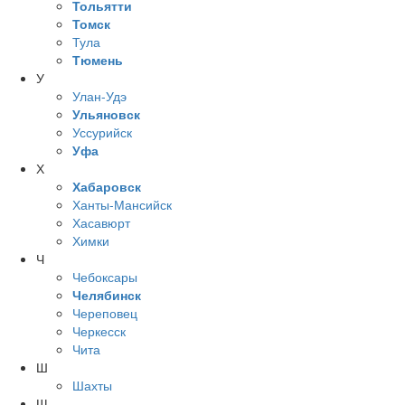
Тольятти
Томск
Тула
Тюмень
У
Улан-Удэ
Ульяновск
Уссурийск
Уфа
Х
Хабаровск
Ханты-Мансийск
Хасавюрт
Химки
Ч
Чебоксары
Челябинск
Череповец
Черкесск
Чита
Ш
Шахты
Щ