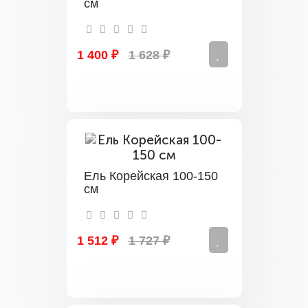
см
1 400 ₽
1 628 ₽
Ель Корейская 100-150
см
1 512 ₽
1 727 ₽