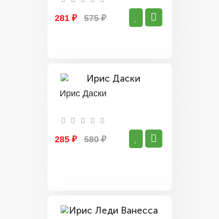
281 ₽
575 ₽
Ирис Даски
285 ₽
580 ₽