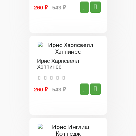
260 ₽
543 ₽
Ирис Харпсвелл
Хэппинес
260 ₽
543 ₽