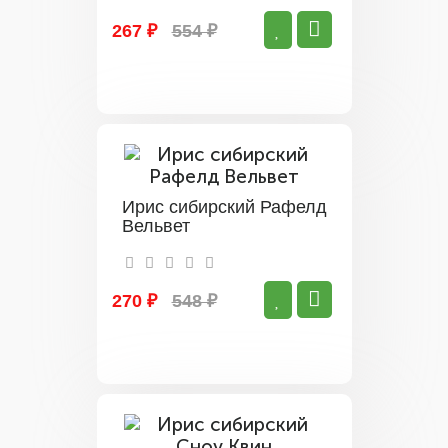
267 ₽
554 ₽
Ирис сибирский Рафелд
Вельвет
270 ₽
548 ₽