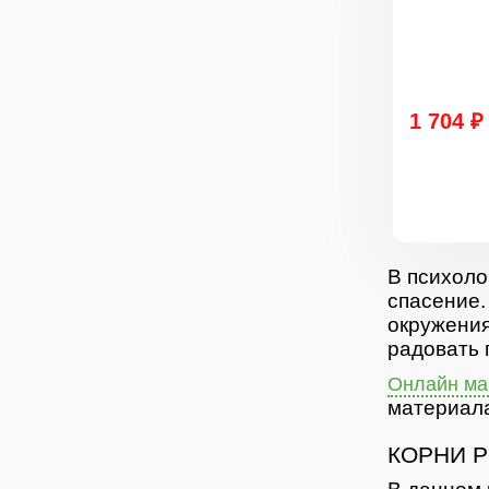
1 704 ₽
В психоло
спасение.
окружения
радовать 
Онлайн маг
материала
КОРНИ 