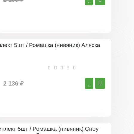
Комплект
5шт
/
Ромашка
(нивяник)
Аляска
2 136 ₽
Комплект