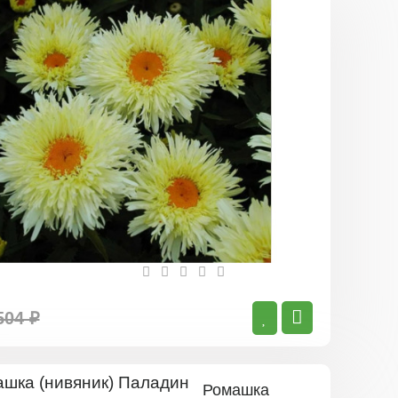
Ромашка
(нивяник)
Голдрауш
504 ₽
Ромашка