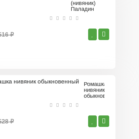
(нивяник)
Паладин
516 ₽
Ромашка
нивяник
обыкновенный
528 ₽