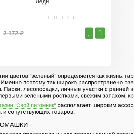
5шт
/
Ромашка
(нивяник)
Сноу
Леди
2 172 ₽
гии цветов “зеленый” определяется как жизнь, гар
 Именно поэтому так широко распространено озе
. Парки, лесопосадки, личные участки с ранней 
первыми зелеными ростками, свежим запахом, кр
располагает широким ассор
азин "Свой питомник"
 и сопутствующих товаров.
РОМАШКИ