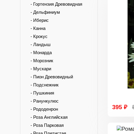
- Гортензия Древовидная
- Дельфиниум
- Иберис
- Канна
- Крокус
- Ландыш
- Монарда
- Морозник
- Мускари
- Пион Древовидный
- Подснежник
- Пушкиния
- Ранункулюс
395 ₽
- Рододенрон
- Роза Английская
- Роза Парковая
- Роза Плетистая