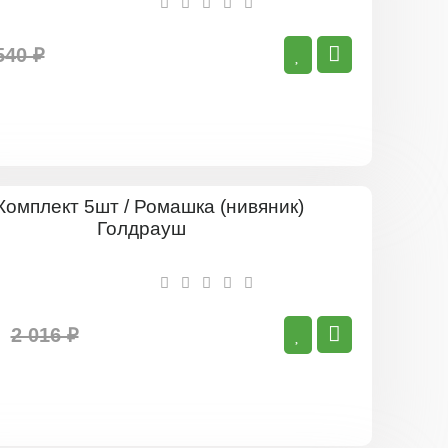
540 ₽
Комплект
5шт
/
Ромашка
(нивяник)
Голдрауш
2 016 ₽