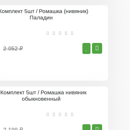
Комплект
5шт
/
Ромашка
(нивяник)
Паладин
2 052 ₽
Комплект
5шт
/
Ромашка
нивяник
обыкнове
2 100 ₽