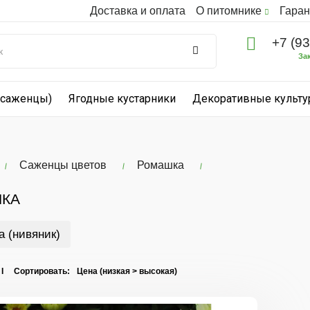
Доставка и оплата
О питомнике
Гаран
+7 (9
За
(саженцы)
Ягодные кустарники
Декоративные культ
Саженцы цветов
Ромашка
КА
 (нивяник)
 I Сортировать: