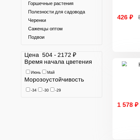
Горшечные растения
Полезности для садовода
426 ₽
Черенки
Саженцы оптом
Подвои
Цена
504
-
2172
₽
Время начала цветения
Июнь
Май
Морозоустойчивость
-34
-30
-29
1 578 ₽