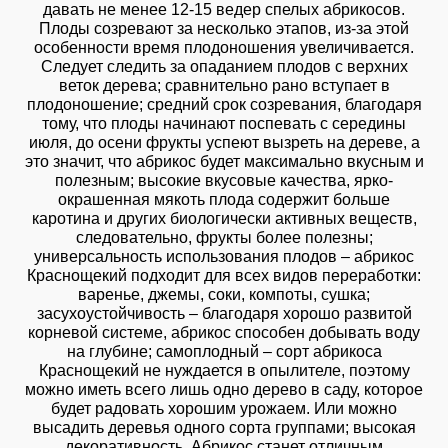
давать не менее 12-15 ведер спелых абрикосов.
Плоды созревают за несколько этапов, из-за этой
особенности время плодоношения увеличивается.
Следует следить за опаданием плодов с верхних
веток дерева; сравнительно рано вступает в
плодоношение; средний срок созревания, благодаря
тому, что плоды начинают поспевать с середины
июля, до осени фрукты успеют вызреть на дереве, а
это значит, что абрикос будет максимально вкусным и
полезным; высокие вкусовые качества, ярко-
окрашенная мякоть плода содержит больше
каротина и других биологически активных веществ,
следовательно, фрукты более полезны;
универсальность использования плодов – абрикос
Краснощекий подходит для всех видов переработки:
варенье, джемы, соки, компоты, сушка;
засухоустойчивость – благодаря хорошо развитой
корневой системе, абрикос способен добывать воду
на глубине; самоплодный – сорт абрикоса
Краснощекий не нуждается в опылителе, поэтому
можно иметь всего лишь одно дерево в саду, которое
будет радовать хорошим урожаем. Или можно
высадить деревья одного сорта группами; высокая
декоративность. Абрикос станет отличным